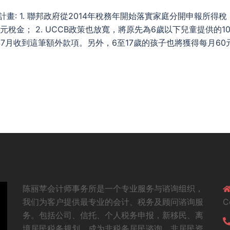
優惠計畫: 1. 聯邦政府從2014年稅務年開始落實家庭分開申報所得稅
2000元稅金； 2. UCCB政策也放寬，將原先為6歲以下兒童提供的10
7月收到這筆額外款項。另外，6至17歲的孩子也將獲得每月60
陈丽苹会计师事务所是一个专业服务与谘询组织，
我们为客户提供最专业的会计、税务及顾问谘询服
C
务。包括公司、信托、个人税务申报，新移民、离
境居民税务规划，成为非税务居民谘询，非居民资