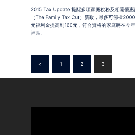
丽
2015 Tax Update 提醒多項家庭稅務及相關
（The Family Tax Cut）新政，最多可節省
苹
元福利金提高到160元，符合資格的家庭將在今年
補貼。
会
计
Posts
<
1
2
3
navigation
师
事
务
所