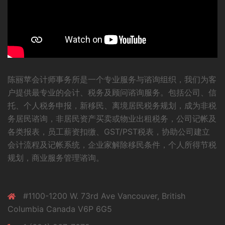
陈丽苹会计师事务所是一个专业服务与谘询组织，我们为客
户提供最专业的会计、税务及顾问谘询服务。包括公司、信
托、个人税务申报，新移民、离境居民税务规划，成为非税
务居民谘询，非居民资产买卖或物业出租税务，公司记帐及
各类报表，员工薪资扣缴、GST/PST税表，协助公司建立
会计流程及记帐系统，企业家解除移民条件，个人所得节税
规划，商业服务管理谘询。
#1100-1200 W. 73rd Ave Vancouver, British
Columbia Canada V6P 6G5