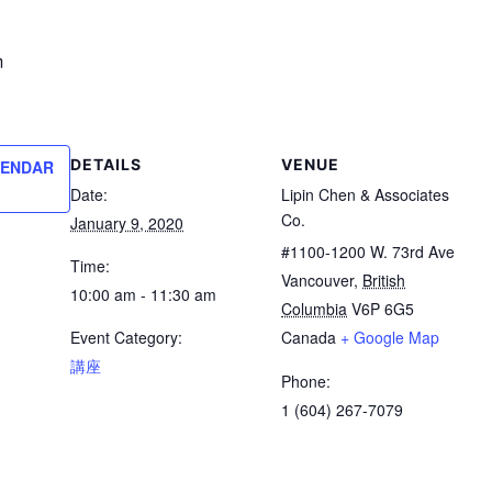
m
DETAILS
VENUE
LENDAR
Date:
Lipin Chen & Associates
Co.
January 9, 2020
#1100-1200 W. 73rd Ave
Time:
Vancouver
,
British
10:00 am - 11:30 am
Columbia
V6P 6G5
Event Category:
Canada
+ Google Map
講座
Phone:
1 (604) 267-7079