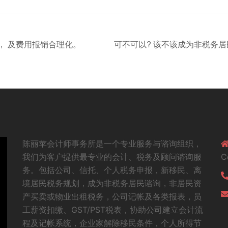
， 及费用报销合理化。
可不可以? 该不该成为非税务
陈丽苹会计师事务所是一个专业服务与谘询组织，
我们为客户提供最专业的会计、税务及顾问谘询服
C
务。包括公司、信托、个人税务申报，新移民、离
境居民税务规划，成为非税务居民谘询，非居民资
产买卖或物业出租税务，公司记帐及各类报表，员
工薪资扣缴、GST/PST税表，协助公司建立会计流
程及记帐系统，企业家解除移民条件，个人所得节