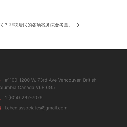
居民？ 非税居民的各项税务综合考量。
#1100-1200 W. 73rd Ave Vancouver, British
olumbia Canada V6P 6G5
1 (604) 267-7079
l.chen.associates@gmail.com