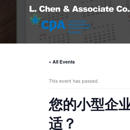
Skip
to
content
« All Events
This event has passed.
您的小型企
适？