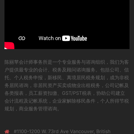
陈丽苹会计师事务所是一个专业服务与谘询组织，我们为客
户提供最专业的会计、税务及顾问谘询服务。包括公司、信
托、个人税务申报，新移民、离境居民税务规划，成为非税
务居民谘询，非居民资产买卖或物业出租税务，公司记帐及
各类报表，员工薪资扣缴、GST/PST税表，协助公司建立
会计流程及记帐系统，企业家解除移民条件，个人所得节税
规划，商业服务管理谘询。
#1100-1200 W. 73rd Ave Vancouver, British