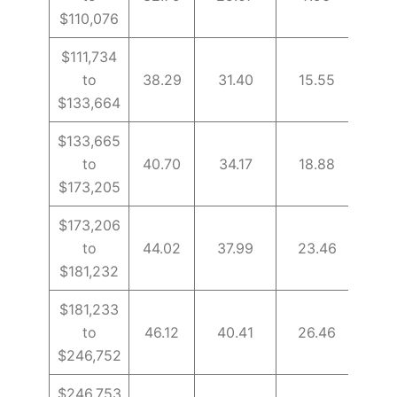
$110,076
$111,734
to
38.29
31.40
15.55
19.
$133,664
$133,665
to
40.70
34.17
18.88
20.
$173,205
$173,206
to
44.02
37.99
23.46
22.
$181,232
$181,233
to
46.12
40.41
26.46
22.
$246,752
$246,753