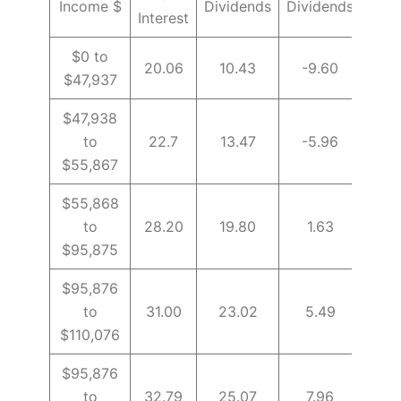
Income $
Dividends
Dividends
Gai
Interest
$0 to
20.06
10.43
-9.60
10.
$47,937
$47,938
to
22.7
13.47
-5.96
11.
$55,867
$55,868
to
28.20
19.80
1.63
14.
$95,875
$95,876
to
31.00
23.02
5.49
15.
$110,076
$95,876
to
32.79
25.07
7.96
16.