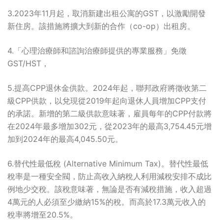
3.2023年11月起，取消新建出租公寓的GST，以激勵開發
新住房。該措施將擴大到新的合作（co-op）出租房。
4.「心理治療師和諮詢治療師提供的專業服務」免徵
GST/HST，
5.提高CPP退休金供款。2024年起，聯邦政府將徵收第二
級CPP供款，以兌現從2019年起向退休人員增加CPP支付
的承諾。新增的第二級供款意味著，雇員每年的CPP付款將
在2024年最多增加302元，從2023年的最高3,754.45元增
加到2024年的最高4,045.50元。
6.替代性最低稅 (Alternative Minimum Tax)。替代性最低
稅率是一種安全閥，防止高收入納稅人利用減稅安排不成比
例地少交稅。該稅意味著，無論是否有減稅措施，收入超過
4萬元的人必須至少繳納15%的稅。而高於17.3萬元收入的
稅率將增至20.5%。