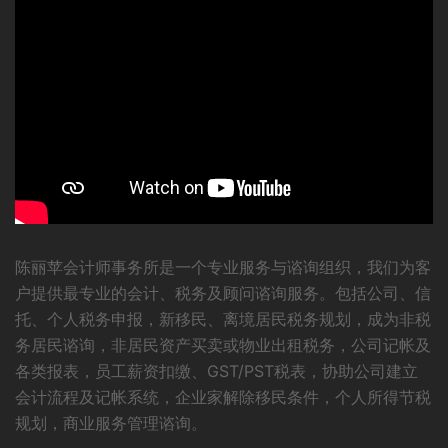
陈丽苹会计师事务所是一个专业服务与谘询组织，我们为客
户提供最专业的会计、税务及顾问谘询服务。包括公司、信
托、个人税务申报，新移民、离境居民税务规划，成为非税
务居民谘询，非居民资产买卖或物业出租税务，公司记帐及
各类报表，员工薪资扣缴、GST/PST税表，协助公司建立
会计流程及记帐系统，企业家解除移民条件，个人所得节税
规划，商业服务管理谘询。