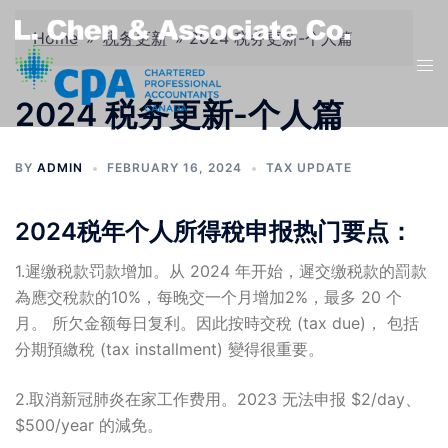
Skip
to
Home
»
税务更新
»
2024 税务更新-个人篇
Tog
content
men
2024 税务更新-个人篇
BY
ADMIN
FEBRUARY 16, 2024
TAX UPDATE
2024税年个人所得稅申报热门要点：
1.遲缴税款罚款增加。从 2024 年开始，遲交缴税款的罰款
為應交稅款的10%，每晚交一个月增加2%，最多 20 个
月。 所欠金额每日复利。因此按時交稅 (tax due)， 包括
分期預繳稅 (tax installment) 變得很重要。
2.取消新冠肺炎在家工作费用。2023 无法申报 $2/day、
$500/year 的減免。